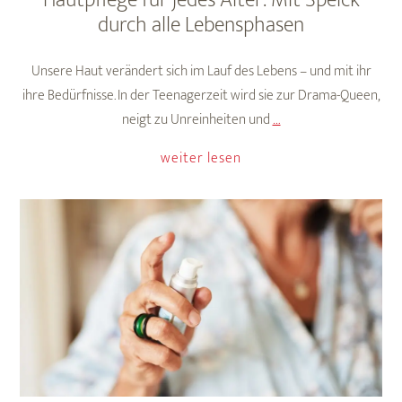
Hautpflege für jedes Alter: Mit Speick
durch alle Lebensphasen
Unsere Haut verändert sich im Lauf des Lebens – und mit ihr
ihre Bedürfnisse. In der Teenagerzeit wird sie zur Drama-Queen,
Hautpflege
neigt zu Unreinheiten und
…
für
weiter lesen
jedes
Alter:
Mit
Speick
durch
alle
Lebensphasen