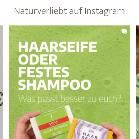
kleine
Naturverliebt auf Instagram
Pflanze
mit
großer
Tradition