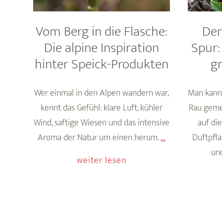
Vom Berg in die Flasche:
Dem
Die alpine Inspiration
Spur:
hinter Speick-Produkten
g
Wer einmal in den Alpen wandern war,
Man kann 
kennt das Gefühl: klare Luft, kühler
Rau geme
Wind, saftige Wiesen und das intensive
auf die
Vom
Aroma der Natur um einen herum.
…
Duftpfla
Berg
un
weiter lesen
in
die
Flasche:
Die