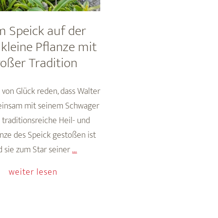
 Speick auf der
 kleine Pflanze mit
roßer Tradition
von Glück reden, dass Walter
insam mit seinem Schwager
 traditionsreiche Heil- und
nze des Speick gestoßen ist
Dem
d sie zum Star seiner
…
Speick
weiter lesen
auf
der
Spur: