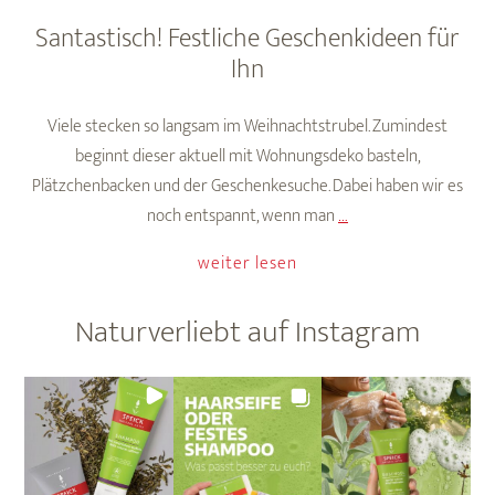
Santastisch! Festliche Geschenkideen für
Ihn
Viele stecken so langsam im Weihnachtstrubel. Zumindest
beginnt dieser aktuell mit Wohnungsdeko basteln,
Plätzchenbacken und der Geschenkesuche. Dabei haben wir es
Santastisch!
noch entspannt, wenn man
…
Festliche
weiter lesen
Geschenkideen
für
Naturverliebt auf Instagram
Ihn