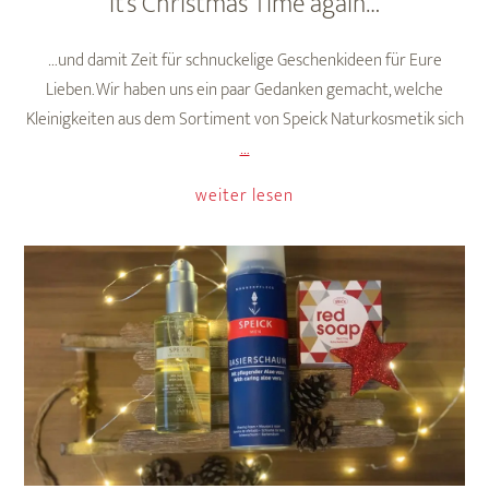
It’s Christmas Time again…
…und damit Zeit für schnuckelige Geschenkideen für Eure
Lieben. Wir haben uns ein paar Gedanken gemacht, welche
Kleinigkeiten aus dem Sortiment von Speick Naturkosmetik sich
It’s
…
Christmas
weiter lesen
Time
again…