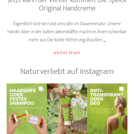
Jetzt kann der Winter kommen: Die Speick
Original Handcreme
Eigentlich sind sie rund ums Jahr im Dauereinsatz: Unsere
Hände. Aber in der kalten Jahreshälfte macht es ihnen scheinbar
Jetzt
mehr aus. Die kühle Witterung draußen
…
kann
weiter lesen
der
Winter
Naturverliebt auf Instagram
kommen:
Die
Speick
Original
Handcreme