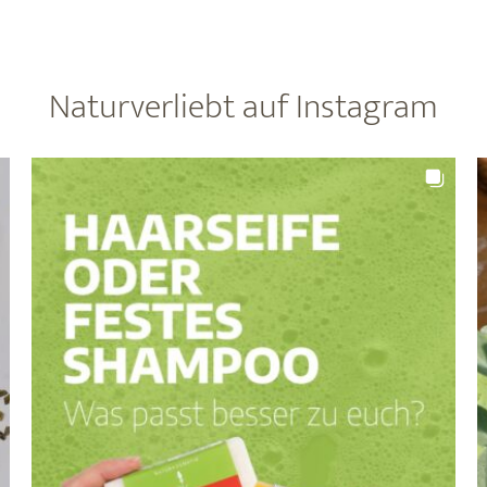
–
M
und
m
was
S
Naturverliebt auf Instagram
sie
N
wissen
sollten