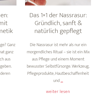
en:
Das 1×1 der Nassrasur:
mit
Gründlich, sanft &
metik
natürlich gepflegt
ege? Ganz
Die Nassrasur ist mehr als nur ein
hat ganz
morgendliches Ritual – sie ist ein Mix
ich aus
aus Pflege und einem Moment
rgeben.
bewusster Selbstfürsorge. Werkzeug,
nderen
Pflegeprodukte, Hautbeschaffenheit
ace
Das
und
…
are
1×1
weiter lesen
or
der
en:
Nassrasur: