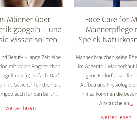
s Männer über
Face Care for M
tik googeln – und
Männerpflege 
sie wissen sollten
Speick Naturkos
nd Beauty – lange Zeit eine
Männer brauchen keine Pfl
ion mit vielen Fragezeichen.
im Gegenteil: Männerhaut 
oogelt man(n) einfach: Darf
eigene Bedürfnisse, die s
on ins Gesicht? Funktioniert
Aufbau und Physiologie e
Was
ampoo auch für den Bart?
…
Hinzu kommen die beso
Männer
F
Ansprüche an
…
weiter lesen
über
C
weiter lesen
Kosmetik
f
googeln
M