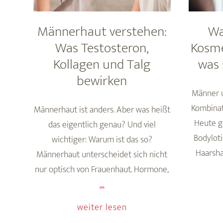
Männerhaut verstehen:
Wa
Was Testosteron,
Kosme
Kollagen und Talg
was 
bewirken
Männer u
Kombinat
Männerhaut ist anders. Aber was heißt
Heute g
das eigentlich genau? Und viel
Bodyloti
wichtiger: Warum ist das so?
Haarsh
Männerhaut unterscheidet sich nicht
nur optisch von Frauenhaut. Hormone,
Männerhaut
…
verstehen:
weiter lesen
Was