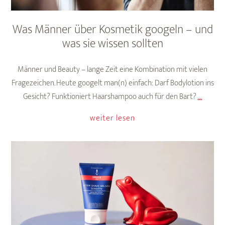
Was Männer über Kosmetik googeln – und
was sie wissen sollten
Männer und Beauty – lange Zeit eine Kombination mit vielen
Fragezeichen. Heute googelt man(n) einfach: Darf Bodylotion ins
Was
Gesicht? Funktioniert Haarshampoo auch für den Bart?
…
Männe
weiter lesen
über
Kosmet
googel
–
und
was
sie
wissen