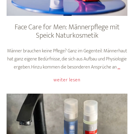
sollten
Face Care for Men: Männerpflege mit
Speick Naturkosmetik
Männer brauchen keine Pflege? Ganz im Gegenteil: Männerhaut
hat ganz eigene Bedürfnisse, die sich aus Aufbau und Physiologie
Face
ergeben. Hinzu kommen die besonderen Ansprüche an
…
Care
weiter lesen
for
Men:
Männer
mit
Speick
Naturk