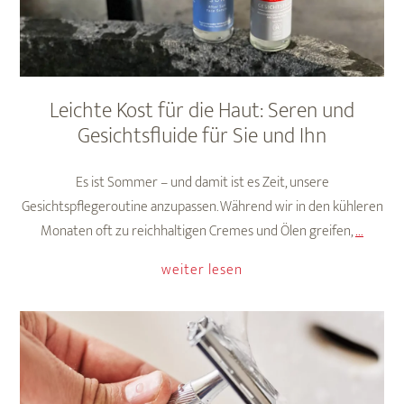
Leichte Kost für die Haut: Seren und
Gesichtsfluide für Sie und Ihn
Es ist Sommer – und damit ist es Zeit, unsere
Gesichtspflegeroutine anzupassen. Während wir in den kühleren
Leicht
Monaten oft zu reichhaltigen Cremes und Ölen greifen,
…
Kost
weiter lesen
für
die
Haut:
Seren
und
Gesicht