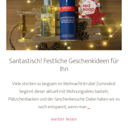
sanft
&
natürlich
gepflegt
Santastisch! Festliche Geschenkideen für
Ihn
Viele stecken so langsam im Weihnachtstrubel. Zumindest
beginnt dieser aktuell mit Wohnungsdeko basteln,
Plätzchenbacken und der Geschenkesuche. Dabei haben wir es
Santastisch!
noch entspannt, wenn man
…
Festliche
weiter lesen
Geschenkideen