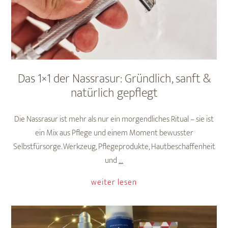
für
Sie
und
Ihn
Das 1×1 der Nassrasur: Gründlich, sanft &
natürlich gepflegt
Die Nassrasur ist mehr als nur ein morgendliches Ritual – sie ist
ein Mix aus Pflege und einem Moment bewusster
Selbstfürsorge. Werkzeug, Pflegeprodukte, Hautbeschaffenheit
Das
und
…
1×1
weiter lesen
der
Nassrasur:
Gründlich,