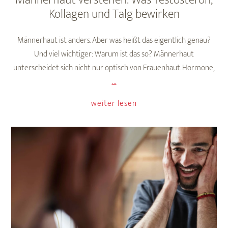
Männerhaut verstehen: Was Testosteron,
Kollagen und Talg bewirken
Männerhaut ist anders. Aber was heißt das eigentlich genau?
Und viel wichtiger: Warum ist das so? Männerhaut
unterscheidet sich nicht nur optisch von Frauenhaut. Hormone,
Männerhaut
…
verstehen:
weiter lesen
Was
Testosteron,
Kollagen
und
Talg
bewirken