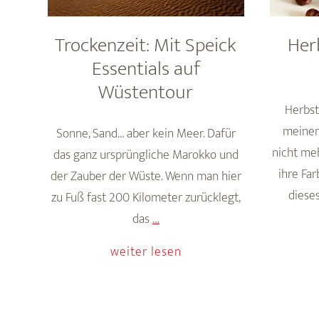
Trockenzeit: Mit Speick
Her
Essentials auf
Wüstentour
Herbst
meinen
Sonne, Sand… aber kein Meer. Dafür
nicht me
das ganz ursprüngliche Marokko und
ihre Fa
der Zauber der Wüste. Wenn man hier
diese
zu Fuß fast 200 Kilometer zurücklegt,
Trockenzeit:
das
…
Mit
weiter lesen
Speick
Essentials
auf