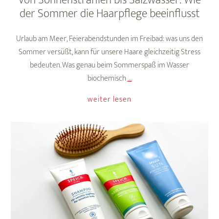
Von Sonnenstrahlen bis Salzwasser: Wie
der Sommer die Haarpflege beeinflusst
Urlaub am Meer, Feierabendstunden im Freibad: was uns den
Sommer versüßt, kann für unsere Haare gleichzeitig Stress
bedeuten. Was genau beim Sommerspaß im Wasser
Von
biochemisch
…
Sonnenstrahlen
weiter lesen
bis
Salzwasser:
Wie
der
Sommer
die
Haarpflege
beeinflusst