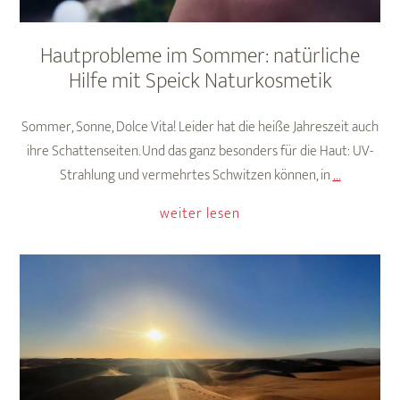
Hautprobleme im Sommer: natürliche
Hilfe mit Speick Naturkosmetik
Sommer, Sonne, Dolce Vita! Leider hat die heiße Jahreszeit auch
ihre Schattenseiten. Und das ganz besonders für die Haut: UV-
Hautprob
Strahlung und vermehrtes Schwitzen können, in
…
im
weiter lesen
Sommer:
natürliche
Hilfe
mit
Speick
Naturkosm