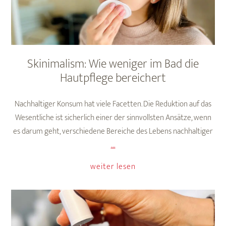
Skinimalism: Wie weniger im Bad die
Hautpflege bereichert
Nachhaltiger Konsum hat viele Facetten. Die Reduktion auf das
Wesentliche ist sicherlich einer der sinnvollsten Ansätze, wenn
es darum geht, verschiedene Bereiche des Lebens nachhaltiger
Skinimalism:
…
Wie
weiter lesen
weniger
im
Bad
die