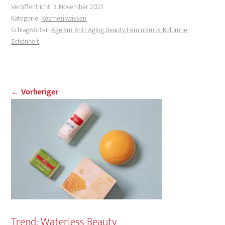
Veröffentlicht:
3. November 2021
Kategorie:
Kosmetikwissen
Schlagwörter:
Ageism
,
Anti-Aging
,
Beauty
,
Feminismus
,
Kolumne
,
Schönheit
← Vorheriger
Trend: Waterless Beauty