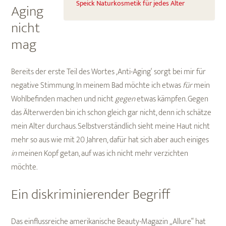
Speick Naturkosmetik für jedes Alter
Aging
nicht
mag
Bereits der erste Teil des Wortes ‚Anti-Aging‘ sorgt bei mir für
negative Stimmung. In meinem Bad möchte ich etwas
für
mein
Wohlbefinden machen und nicht
gegen
etwas kämpfen. Gegen
das Älterwerden bin ich schon gleich gar nicht, denn ich schätze
mein Alter durchaus. Selbstverständlich sieht meine Haut nicht
mehr so aus wie mit 20 Jahren, dafür hat sich aber auch einiges
in
meinen Kopf getan, auf was ich nicht mehr verzichten
möchte.
Ein diskriminierender Begriff
Das einflussreiche amerikanische Beauty-Magazin „Allure“ hat