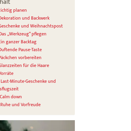
halt
 Richtig planen
 Dekoration und Backwerk
 Geschenke und Weihnachtspost
 Das „Werkzeug“ pflegen
 Ein ganzer Backtag
 Duftende Pause-Taste
 Päckchen vorbereiten
 Glanzzeiten für die Haare
 Vorräte
. Last-Minute-Geschenke und
sflugszeit
. Calm down
. Ruhe und Vorfreude