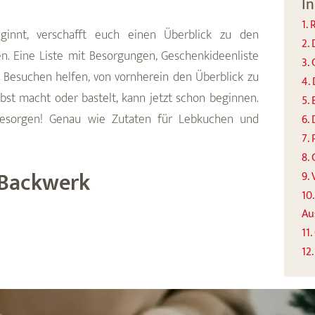
In
1.
eginnt, verschafft euch einen Überblick zu den
2.
. Eine Liste mit Besorgungen, Geschenkideenliste
3.
d Besuchen helfen, von vornherein den Überblick zu
4.
st macht oder bastelt, kann jetzt schon beginnen.
5.
besorgen! Genau wie Zutaten für Lebkuchen und
6.
7.
8.
 Backwerk
9.
10
Au
11
12