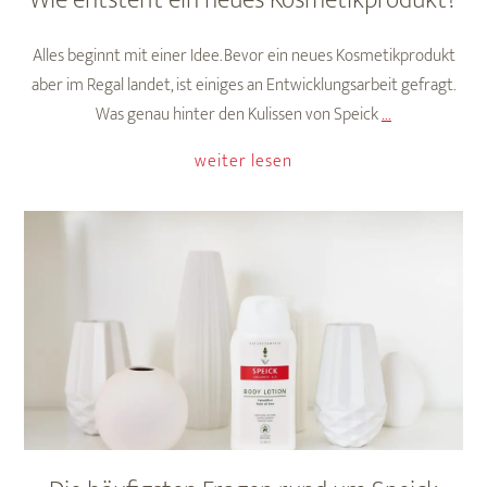
Wie entsteht ein neues Kosmetikprodukt?
Alles beginnt mit einer Idee. Bevor ein neues Kosmetikprodukt
aber im Regal landet, ist einiges an Entwicklungsarbeit gefragt.
Wie
Was genau hinter den Kulissen von Speick
…
entsteht
weiter lesen
ein
neues
Kosmetikprod