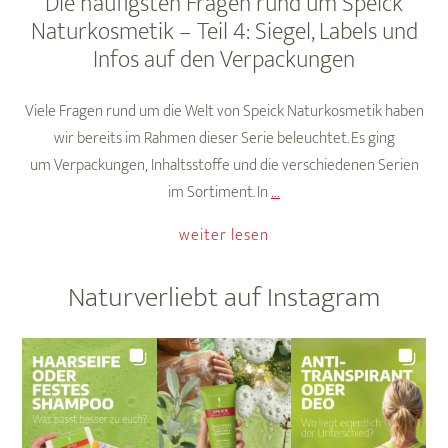
Die häufigsten Fragen rund um Speick
Naturkosmetik – Teil 4: Siegel, Labels und
Infos auf den Verpackungen
Viele Fragen rund um die Welt von Speick Naturkosmetik haben
wir bereits im Rahmen dieser Serie beleuchtet. Es ging
um Verpackungen, Inhaltsstoffe und die verschiedenen Serien
Die
im Sortiment. In
…
häufigsten
weiter lesen
Fragen
rund
Naturverliebt auf Instagram
um
Speick
Naturkosmetik
–
Teil
4: