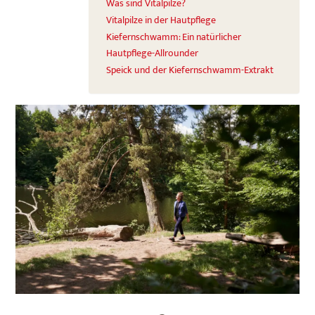
Was sind Vitalpilze?
Vitalpilze in der Hautpflege
Kiefernschwamm: Ein natürlicher
Hautpflege-Allrounder
Speick und der Kiefernschwamm-Extrakt