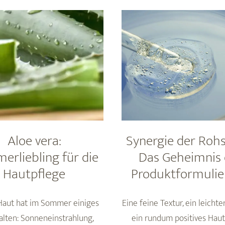
unsere
Antworten
auf
die
häufigsten
Fragen
Aloe vera:
Synergie der Rohs
rliebling für die
Das Geheimnis 
Hautpflege
Produktformuli
Haut hat im Sommer einiges
Eine feine Textur, ein leicht
alten: Sonneneinstrahlung,
ein rundum positives Haut