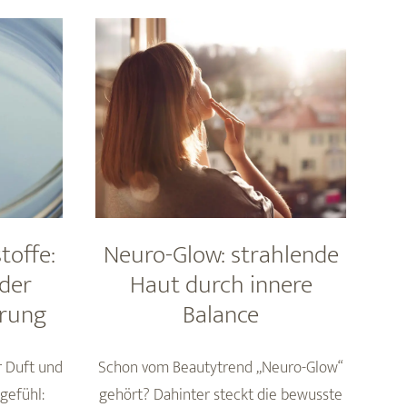
Algenextrakte
alpine
in
Inspiration
der
hinter
Naturkosmetik
Speick-
Produkten
toffe:
Neuro-Glow: strahlende
der
Haut durch innere
erung
Balance
er Duft und
Schon vom Beautytrend „Neuro-Glow“
gefühl:
gehört? Dahinter steckt die bewusste