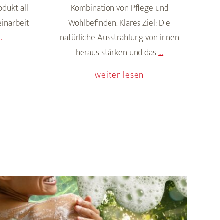
dukt all
Kombination von Pflege und
einarbeit
Wohlbefinden. Klares Ziel: Die
Synergie
…
natürliche Ausstrahlung von innen
der
Neuro-
heraus stärken und das
…
Rohstoffe:
Glow:
weiter lesen
Das
strahlende
Geheimnis
Haut
der
durch
Produktformulierung
innere
Balance