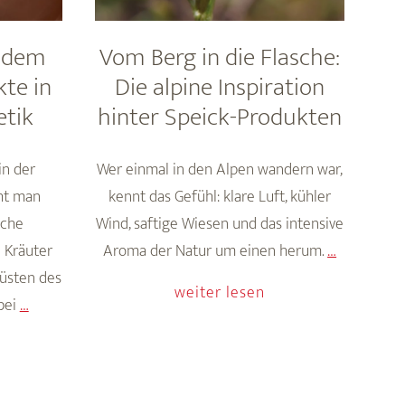
s dem
Vom Berg in die Flasche:
kte in
Die alpine Inspiration
tik
hinter Speick-Produkten
in der
Wer einmal in den Alpen wandern war,
ht man
kennt das Gefühl: klare Luft, kühler
sche
Wind, saftige Wiesen und das intensive
Vom
 Kräuter
Aroma der Natur um einen herum.
…
Berg
küsten des
weiter lesen
Multitalente
in
bei
…
aus
die
dem
Flasche:
Meer:
Die