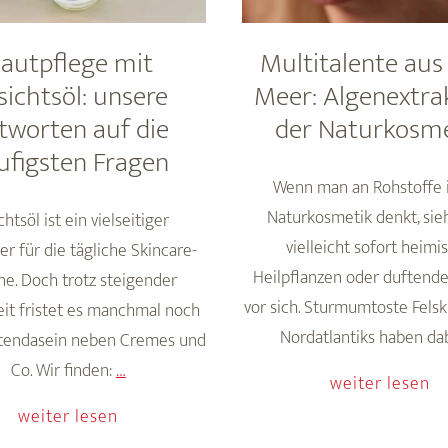
autpflege mit
Multitalente au
sichtsöl: unsere
Meer: Algenextra
tworten auf die
der Naturkosme
ufigsten Fragen
Wenn man an Rohstoffe 
Naturkosmetik denkt, sie
htsöl ist ein vielseitiger
vielleicht sofort heimi
er für die tägliche Skincare-
Heilpflanzen oder duftende
ne. Doch trotz steigender
vor sich. Sturmumtoste Fels
eit fristet es manchmal noch
Nordatlantiks haben da
ttendasein neben Cremes und
Hautpflege
Co. Wir finden:
…
weiter lesen
mit
weiter lesen
Gesichtsöl: