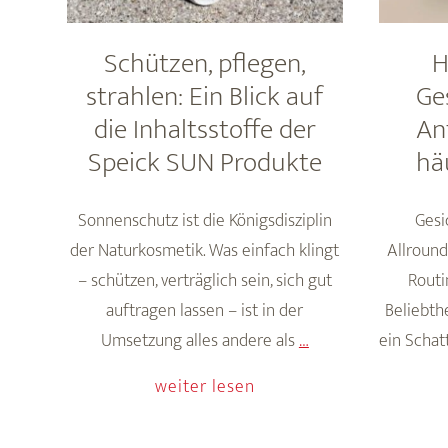
Schützen, pflegen,
H
strahlen: Ein Blick auf
Ge
die Inhaltsstoffe der
An
Speick SUN Produkte
hä
Sonnenschutz ist die Königsdisziplin
Gesic
der Naturkosmetik. Was einfach klingt
Allround
– schützen, verträglich sein, sich gut
Routi
auftragen lassen – ist in der
Beliebth
Schützen,
Umsetzung alles andere als
…
ein Scha
pflegen,
weiter lesen
strahlen:
Ein