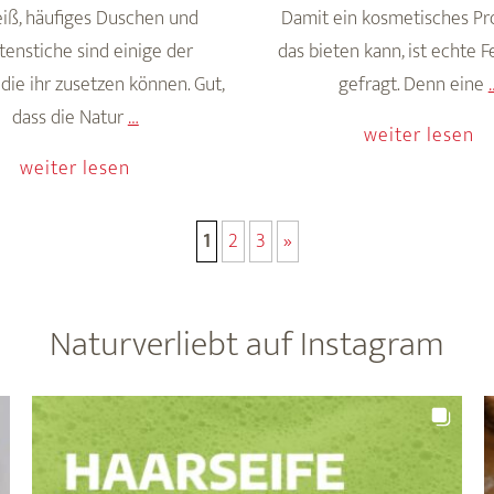
iß, häufiges Duschen und
Damit ein kosmetisches Pro
tenstiche sind einige der
das bieten kann, ist echte F
 die ihr zusetzen können. Gut,
gefragt. Denn eine
Aloe
dass die Natur
…
weiter lesen
vera:
weiter lesen
Sommerliebling
für
1
2
3
»
die
Hautpflege
Naturverliebt auf Instagram