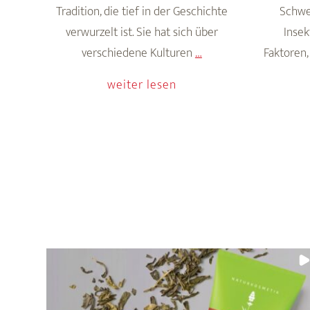
Tradition, die tief in der Geschichte
Schwe
verwurzelt ist. Sie hat sich über
Insek
Echte
verschiedene Kulturen
…
Faktoren,
Klassiker:
weiter lesen
Pflanzenöle
und
Butter
in
der
Hautpflege