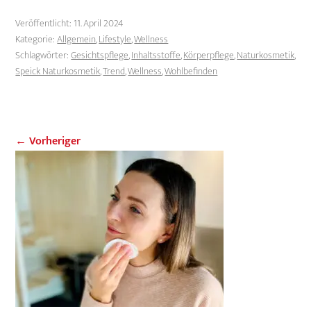
Veröffentlicht:
11. April 2024
Kategorie:
Allgemein
,
Lifestyle
,
Wellness
Schlagwörter:
Gesichtspflege
,
Inhaltsstoffe
,
Körperpflege
,
Naturkosmetik
,
Speick Naturkosmetik
,
Trend
,
Wellness
,
Wohlbefinden
← Vorheriger