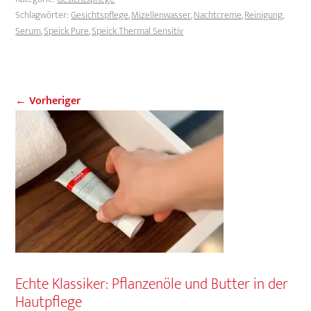
Schlagwörter:
Gesichtspflege
,
Mizellenwasser
,
Nachtcreme
,
Reinigung
,
Serum
,
Speick Pure
,
Speick Thermal Sensitiv
← Vorheriger
Echte Klassiker: Pflanzenöle und Butter in der
Hautpflege