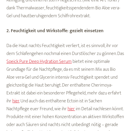
Reinigung und einen ersten Pflegeschritt (wie eine Art Toner)
dank Thermalwasser, feuchtigkeitsspendendem Bio Aloe vera-
Gel und hautberuhigendem Schilfrohrextrakt.
2. Feuchtigkeit und Wirkstoffe: gezielt einsetzen
Da die Haut nachts Feuchtigkeit verliert, ist es sinnvoll, ihr vor
dem Schlafengehen nochmal einen Durstlöscher zu gönnen. Das
Speick Pure Deep Hydration Serum
bietet eine optimale
Grundlage für die Nachtpflege, da es mit seinem Mix aus Bio
Aloe vera-Gel und Glycerin intensiv Feuchtigkeit spendet und
gleichzeitig die Haut beruhigt. Der enthaltene Cherimoya-
Extrakt ist dabei ein besonderer Pflegeheld, mehr dazu erfahrt
ihr
hier
. Und auch das enthaltene Ectoin ist in Sachen
Nachtpflege euer Freund, wie ihr
hier
im Detail nachlesen könnt.
Produkte mit einer hohen Konzentration an aktiven Wirkstoffen
oder auch Säuren sind nachts nicht unbedingt nötig – gerade