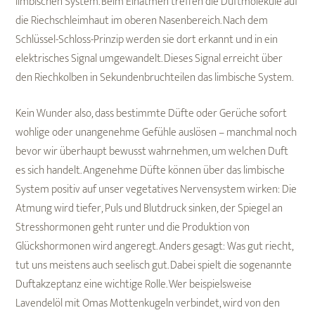
limbischen System. Beim Einatmen treffen die Duftmoleküle auf
die Riechschleimhaut im oberen Nasenbereich. Nach dem
Schlüssel-Schloss-Prinzip werden sie dort erkannt und in ein
elektrisches Signal umgewandelt. Dieses Signal erreicht über
den Riechkolben in Sekundenbruchteilen das limbische System.
Kein Wunder also, dass bestimmte Düfte oder Gerüche sofort
wohlige oder unangenehme Gefühle auslösen – manchmal noch
bevor wir überhaupt bewusst wahrnehmen, um welchen Duft
es sich handelt. Angenehme Düfte können über das limbische
System positiv auf unser vegetatives Nervensystem wirken: Die
Atmung wird tiefer, Puls und Blutdruck sinken, der Spiegel an
Stresshormonen geht runter und die Produktion von
Glückshormonen wird angeregt. Anders gesagt: Was gut riecht,
tut uns meistens auch seelisch gut. Dabei spielt die sogenannte
Duftakzeptanz eine wichtige Rolle. Wer beispielsweise
Lavendelöl mit Omas Mottenkugeln verbindet, wird von den