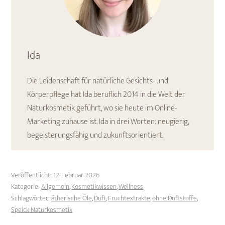
Ida
Die Leidenschaft für natürliche Gesichts- und
Körperpflege hat Ida beruflich 2014 in die Welt der
Naturkosmetik geführt, wo sie heute im Online-
Marketing zuhause ist. Ida in drei Worten: neugierig,
begeisterungsfähig und zukunftsorientiert.
Veröffentlicht:
12. Februar 2026
Kategorie:
Allgemein
,
Kosmetikwissen
,
Wellness
Schlagwörter:
ätherische Öle
,
Duft
,
Fruchtextrakte
,
ohne Duftstoffe
,
Speick Naturkosmetik