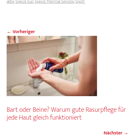
aktiv
,
Speick Sun
,
Speick Thermal Sensitiv
,
Sport
← Vorheriger
Bart oder Beine? Warum gute Rasurpflege für
jede Haut gleich funktioniert
Nächster →