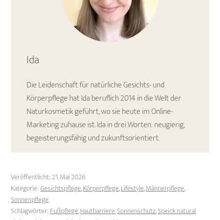
Ida
Die Leidenschaft für natürliche Gesichts- und
Körperpflege hat Ida beruflich 2014 in die Welt der
Naturkosmetik geführt, wo sie heute im Online-
Marketing zuhause ist. Ida in drei Worten: neugierig,
begeisterungsfähig und zukunftsorientiert.
Veröffentlicht:
21. Mai 2026
Kategorie:
Gesichtspflege
,
Körperpflege
,
Lifestyle
,
Männerpflege
,
Sonnenpflege
Schlagwörter:
Fußpflege
,
Hautbarriere
,
Sonnenschutz
,
Speick natural