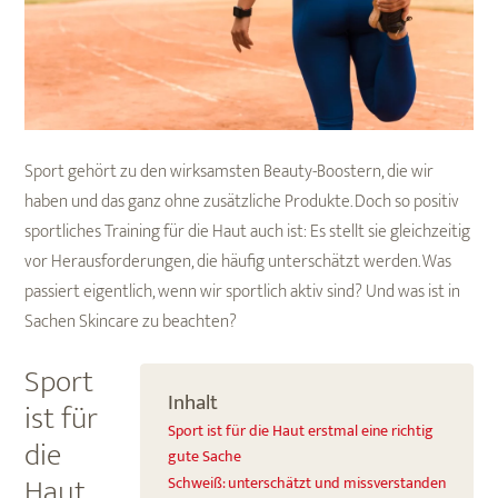
Sport gehört zu den wirksamsten Beauty-Boostern, die wir
haben und das ganz ohne zusätzliche Produkte. Doch so positiv
sportliches Training für die Haut auch ist: Es stellt sie gleichzeitig
vor Herausforderungen, die häufig unterschätzt werden. Was
passiert eigentlich, wenn wir sportlich aktiv sind? Und was ist in
Sachen Skincare zu beachten?
Sport
Inhalt
ist für
Sport ist für die Haut erstmal eine richtig
die
gute Sache
Haut
Schweiß: unterschätzt und missverstanden