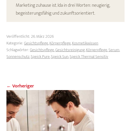
Marketing zuhause ist. Ida in drei Worten: neugierig,
begeisterungsfähig und zukunftsorientiert.
Veröffentlicht:
26. März 2026
Kategorie:
Gesichtspflege
,
Körperpflege
,
Kosmetikwissen
Schlagwörter:
Gesichtspflege
,
Gesichtsreinigung
,
Körperpflege
,
Serum
,
Sonnenschutz
,
Speick Pure
,
Speick Sun
,
Speick Thermal Sensitiv
← Vorheriger