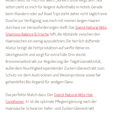
Reisen heißt für mich vor allem „wirklich unterwegs sein“. Nur
selten zieht es mich für längere Aufenthalte in Hotels. Gerade
beim Wandern oder auf Road Trips steht daher nicht täglich eine
Dusche zur Verfügung, was mich mit meinen langen Haaren
durchaus vor Herausforderungen stellt. Das
Speick Natural Aktiv
Shampoo Balance & Frische
hilft, die Abstände zwischen den
Haarwäschen ein wenig auszudehnen. Die herrlich duftende
Mixtur bringt die Fettproduktion auf sanfte Weise ins
Gleichgewicht und sorgt für extra Fülle. Drin steckt
Brennnesselextrakt zur Regulierung der Talgdrüsenaktivität,
außerdem feuchtigkeitsspendender Zuckerrübenextrakt zum
Schutz vor dem Austrocknen und Weizenproteine sowie fair
gehandeltes Bio-Arganöl für seidigen Glanz.
Das perfekte Match dazu: Der
Speick Natural Aktiv Hair
Conditioner
: Er ist die optimale Pflegeergänzung nach der
Haarwäsche. Schwarzer Hafer- und Zuckerrübenextrakt