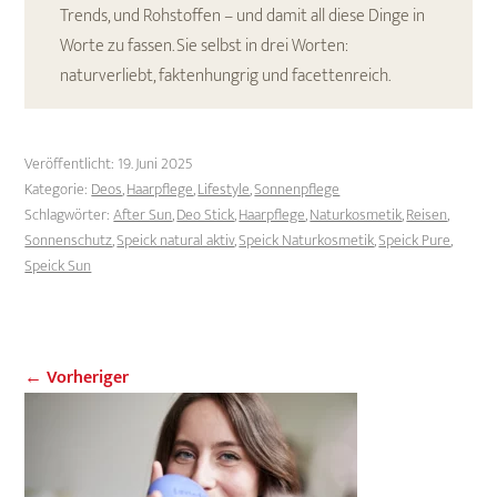
Trends, und Rohstoffen – und damit all diese Dinge in
Worte zu fassen. Sie selbst in drei Worten:
naturverliebt, faktenhungrig und facettenreich.
Veröffentlicht:
19. Juni 2025
Kategorie:
Deos
,
Haarpflege
,
Lifestyle
,
Sonnenpflege
Schlagwörter:
After Sun
,
Deo Stick
,
Haarpflege
,
Naturkosmetik
,
Reisen
,
Sonnenschutz
,
Speick natural aktiv
,
Speick Naturkosmetik
,
Speick Pure
,
Speick Sun
← Vorheriger